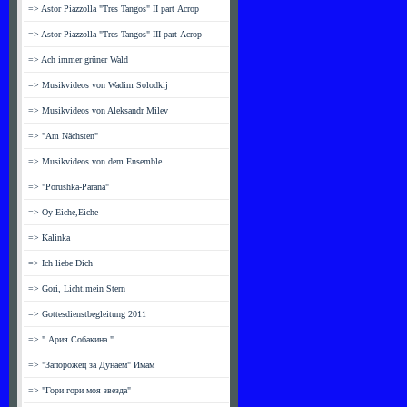
=> Astor Piazzolla "Tres Tangos" II part Асrор
=> Astor Piazzolla "Tres Tangos" III part Асrор
=> Ach immer grüner Wald
=> Musikvideos von Wadim Solodkij
=> Musikvideos von Aleksandr Milev
=> "Am Nächsten"
=> Musikvideos von dem Ensemble
=> "Porushka-Parana"
=> Oy Eiche,Eiche
=> Kalinka
=> Ich liebe Dich
=> Gori, Licht,mein Stern
=> Gottesdienstbegleitung 2011
=> " Ария Собакина "
=> "Запорожец за Дунаем" Имам
=> "Гори гори моя звезда"