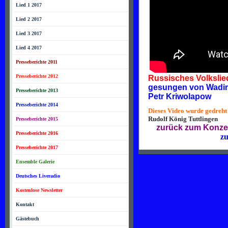
Lied 1 2017
Lied 2 2017
Lied 3 2017
Lied 4 2017
Presseberichte 2011
Presseberichte 2012
Russisches Vol
gesungen von
Presseberichte 2013
Petr Kriwolapow
Presseberichte 2014
Dieses Video wurde gedreht
Rudolf König Tuttlingen
Presseberichte 2015
zurück zum Konze
Presseberichte 2016
zu
Presseberichte 2017
Ensemble Galerie
Deutsches Liveradio
Kostenlose Newsletter
Kontakt
Gästebuch