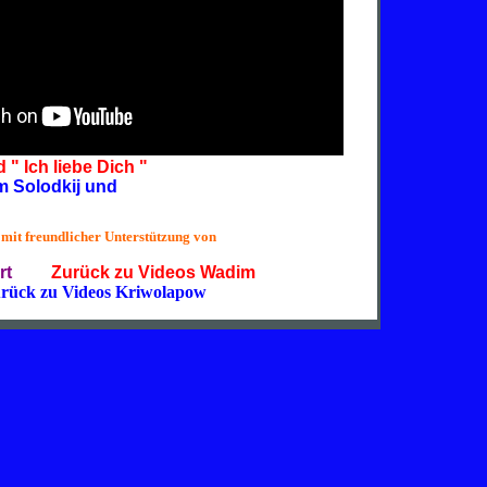
kslied " Ich liebe Dich "
 Wadim Solodkij und
 mit freundlicher Unterstützung von
rt
Zurück zu Videos Wadim
rück zu Videos Kriwolapow