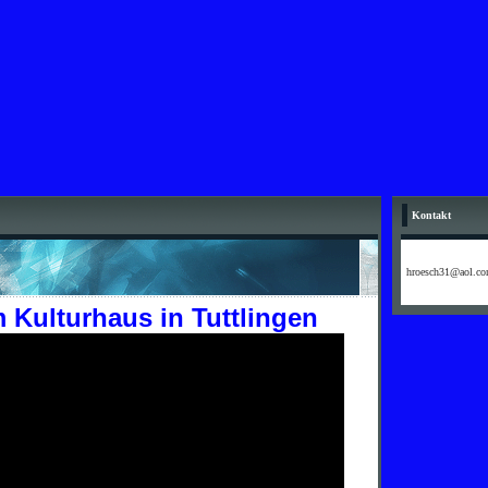
Kontakt
hroesch31@aol.c
 Kulturhaus in Tuttlingen