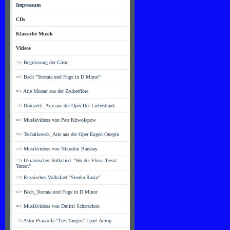
Impressum
CDs
Klassiche Musik
Videos
=> Begrüssung der Gäste
=> Bach "Toccata und Fuge in D Minor"
=> Arie Mozart aus der Zauberflöte
=> Donizetti_Arie aus der Oper Der Liebestrank
=> Musikvideos von Petr Kriwolapow
=> Tschaikowsk_Arie aus der Oper Eugen Onegin
=> Musikvideos von Nikodim Barshay
=> Ukrainisches Volkslied_"Wo der Fluss fliesst
Yatran"
=> Russisches Volkslied "Stenka Rasin"
=> Bach_Toccata und Fuge in D Minor
=> Musikvideos von Dmitri Scharschon
=> Astor Piazzolla "Tres Tangos" I part Астор