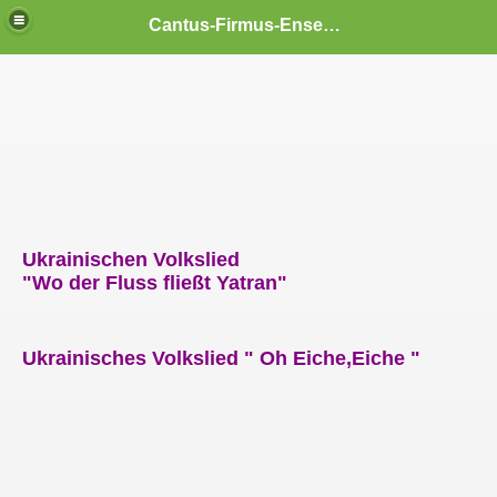
Cantus-Firmus-Ensemble
Ukrainischen Volkslied
"Wo der Fluss fließt Yatran"
011
012
Ukrainisches Volkslied " Oh Eiche,Eiche "
013